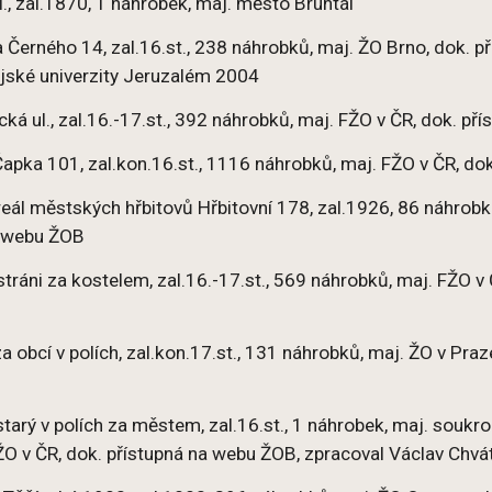
l., zal.1870, 1 náhrobek, maj. město Bruntál
 Černého 14, zal.16.st., 238 náhrobků, maj. ŽO Brno, dok. 
jské univerzity Jeruzalém 2004
ká ul., zal.16.-17.st., 392 náhrobků, maj. FŽO v ČR, dok. p
Čapka 101, zal.kon.16.st., 1116 náhrobků, maj. FŽO v ČR, do
eál městských hřbitovů Hřbitovní 178, zal.1926, 86 náhrob
 webu ŽOB
stráni za kostelem, zal.16.-17.st., 569 náhrobků, maj. FŽO 
a obcí v polích, zal.kon.17.st., 131 náhrobků, maj. ŽO v Pra
starý v polích za městem, zal.16.st., 1 náhrobek, maj. soukr
ŽO v ČR, dok. přístupná na webu ŽOB, zpracoval Václav Chvá