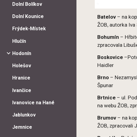
Dolní Bolíkov
Dolní Kounice
Batelov
– na kop
ŽOB, autorka Iva
Frýdek-Místek
Bohumín
– Hřbit
Hlučín
zpracovala Libu
Hodonín
Boskovice
–Poto
Haidler
Holešov
Brno
– Nezamyslo
Hranice
Špunar
Ivančice
Brtnice
– ul. Po
Ivanovice na Hané
na webu ŽOB, zpr
Jablunkov
Brumov
– na kopc
ŽOB, zpracovali 
Jemnice