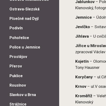
Jablunkov
– Poln
Klenovský, fotog
Ostrava-Slezská
Jemnice
– Údoln
Písečné nad Dyjí
Jevíčko
– Svitav
Podivín
Jihlava
– U cviči
Pohořelice
Jiřice u Mirosla
Police u Jemnice
zpracoval
Václav
Prostějov
Kojetín
– Olomouc
Přerov
Tony Hausner
Puklice
Koryčany
– ul.Ci
Rousínov
Krnov
– ul.V osa
Slavkov u Brna
Kroměříž
– Vele
Klenovský
Strážnice