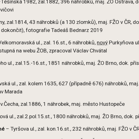
Těšínská 1982, zal.1882, 396 náhrobků, maj. ŽO Ostrava, do
vičovi
ny, zal.1814, 43 náhrobků (a 130 zlomků), maj. FŽO v ČR, d
 dokončit), fotografie Tadeáš Bednarz 2019
elkomoravská ul., zal. 16.st., 6 náhrobků,
nový
Purkyňova ul
ístupná na webu ŽOB, zpracoval Václav Chvátal
o ul., zal.15.-16.st., 1851 náhrobků, maj. ŽO Brno, dok. p
ská ul., zal. kolem 1635, 627 (případně 676) náhrobků, maj
av Marada
v.Čecha, zal.1886, 1 náhrobek, maj. město Hustopeče
á ul., zal.2.pol.15.st., 1800 náhrobků, maj. ŽO Brno, dok. 
né
– Tyršova ul., zal. kon.16.st., 232 náhrobků, maj. FŽO v 