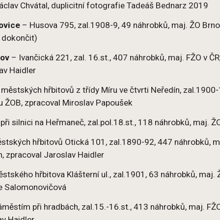
áclav Chvátal, duplicitní fotografie Tadeáš Bednarz 2019
ovice
– Husova 795, zal.1908-9, 49 náhrobků, maj. ŽO Brno,
 dokončit)
lov
– Ivančická 221, zal. 16.st., 407 náhrobků, maj. FŽO v ČR
av Haidler
 městských hřbitovů z třídy Míru ve čtvrti Neředín, zal.190
u ŽOB, zpracoval Miroslav Papoušek
při silnici na Heřmaneč, zal.pol.18.st., 118 náhrobků, maj.
stských hřbitovů Otická 101, zal.1890-92, 447 náhrobků, ma
 zpracoval Jaroslav Haidler
stského hřbitova Klášterní ul., zal.1901, 63 náhrobků, maj.
še Salomonovičová
městím při hradbách, zal.15.-16.st., 413 náhrobků, maj. F
av Haidler