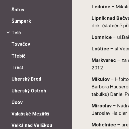
Lednice
– Mikulo
Šafov
Lipník nad Bečv
Šumperk
dok. částečně př
Telč
Lomnice
– ul.Ba
Tovačov
Loštice
– ul.Vej
Třebíč
Markvarec
– za 
2012
Třešť
Mikulov
– Hřbito
Uherský Brod
Barbora Hauserov
Uherský Ostroh
tabulku) Daniel P
Úsov
Miroslav
– Nádra
Jaroslav Haidler
Valašské Meziříčí
Mohelnice
– are
Velká nad Veličkou