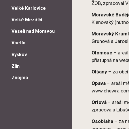
ŽOB, zpracoval V
Velké Karlovice
Moravské Buděj
Velké Meziříčí
Klenovský (nutno
Veselí nad Moravou
Moravský Krum
Grunová a Jarosl
Vsetín
Olomouc
– areál
Vyškov
přístupná na web
Zlín
Olšany
– za obcí 
Znojmo
Opava
– areál mě
www.chewra.com,
Orlová
– areál mě
zpracovala Libu
Osoblaha
– za ná
zpracoval Jarosl