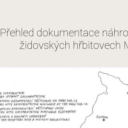
ip to main content
Skip to navigat
Přehled dokumentace náhr
židovských hřbitovech 