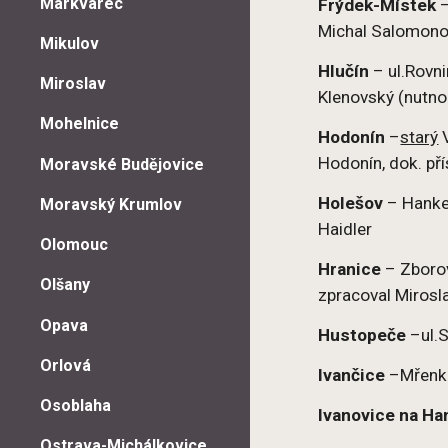
Markvarec
Frýdek-Místek
–
Michal Salomono
Mikulov
Hlučín
– ul.Rovni
Miroslav
Klenovský (nutno
Mohelnice
Hodonín
–
starý
V
Hodonín, dok. př
Moravské Budějovice
Holešov
– Hankeh
Moravský Krumlov
Haidler
Olomouc
Hranice
–
Zborov
Olšany
zpracoval Mirosl
Opava
Hustopeče
–ul.S
Orlová
Ivančice
–Mřenkov
Osoblaha
Ivanovice na Ha
Ostrava-Michálkovice