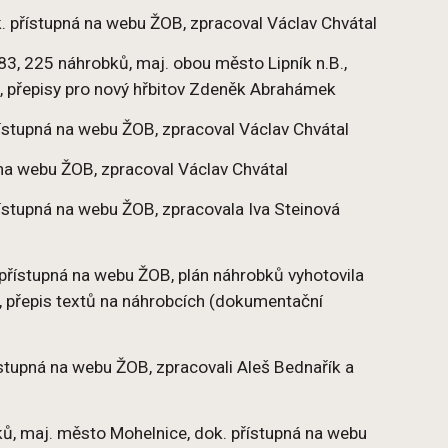
ok. přístupná na webu ŽOB, zpracoval Václav Chvátal
83, 225 náhrobků, maj. obou město Lipník n.B.,
č, přepisy pro nový hřbitov Zdeněk Abrahámek
řístupná na webu ŽOB, zpracoval Václav Chvátal
 na webu ŽOB, zpracoval Václav Chvátal
řístupná na webu ŽOB, zpracovala Iva Steinová
. přístupná na webu ŽOB, plán náhrobků vyhotovila
, přepis textů na náhrobcích (dokumentační
řístupná na webu ŽOB, zpracovali Aleš Bednařík a
ků, maj. město Mohelnice, dok. přístupná na webu