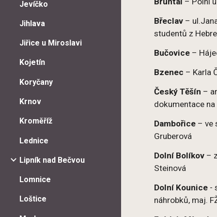
Bruntál
– Polní u
Jevíčko
Břeclav
– ul.Jana
Jihlava
studentů z Hebre
Jiřice u Miroslavi
Bučovice
– Hájec
Kojetín
Bzenec
– Karla 
Koryčany
Český Těšín
– ar
Krnov
dokumentace na
Kroměříž
Dambořice
– ve 
Gruberová
Lednice
Dolní Bolíkov
– z
Lipník nad Bečvou
Steinová
Lomnice
Dolní Kounice
- 
Loštice
náhrobků, maj. F