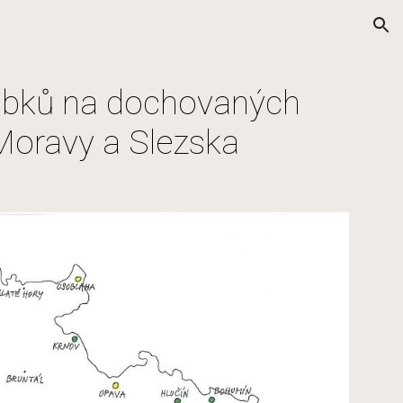
ion
obků na dochovaných
Moravy a Slezska