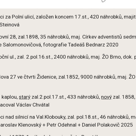
ci za Polní ulicí, založen koncem 17.st., 420 náhrobků, ma
 Steinová
ovní 28, zal.1898, 35 náhrobků, maj. Církev adventistů sed
še Salomonovičová, fotografie Tadeáš Bednarz 2020
ční ul., zal. 2.pol.16.st., 2400 náhrobků, maj. ŽO Brno, do
va 27 ve čtvrti Židenice, zal.1852, 9000 náhrobků, maj. ŽO
d kaplou,
starý
zal.2.pol.17.st., 433 náhrobků,
nový
zal. 1858,
acoval Václav Chvátal
i nad silnicí na Val.Klobouky, zal. pol.18.st., 46 náhrobků,
Jaroslav Klenovský + Petr Odehnal + Daniel Polakovič 2025