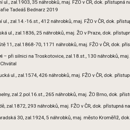
í ul., zal.1903, 35 náhrobků, maj. FŽO v ČR, dok. přístupná
rafie Tadeáš Bednarz 2019
í ul., zal.14.-16.st., 412 náhrobků, maj. FŽO v ČR, dok. přís
ská ul., zal.1836, 25 náhrobků, maj. ŽO v Praze, dok. příst
ště 11, zal.1868-70, 1171 náhrobků, maj. FŽO v ČR, dok. př
vi
– při silnici na Troskotovice, zal.18.st., 130 náhrobků, maj
 Chvátal
ká ul., zal.1574, 426 náhrobků, maj. FŽO v ČR, dok. příst
helny, zal.2.pol.16.st., 265 náhrobků, maj. ŽO Brno, dok. př
dě, zal.1872, 293 náhrobků, maj. FŽO v ČR, dok. přístupná 
hradská 30, zal.1924, 5 náhrobků, maj. město Kroměříž, dok