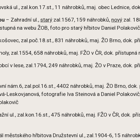
vská ul., zal.kon.17.st., 11 náhrobků, maj. obec Lednice, d
ou
– Zahradní ul.,
starý
zal.1567, 159 náhrobků,
nový
zal. 18
ístupná na webu ŽOB, foto pro starý hřbitov Daniel Polakovi
košovec, zal.poč.18.st., 831 náhrobků, maj. ŽO Brno, dok. p
moly, zal.1554, 658 náhrobků, maj. FŽO v ČR, dok. přístupná
obcí v lese, zal.1794, 249 náhrobků, maj. ŽO v Praze, dok. p
vní nám.6, zal.pol.16.st., 4402 náhrobků, maj. ŽO Brno, dok
á-Leskovjanová, fotografie Iva Steinová a Daniel Polakovič
olakovič
žní ul., zal.kon.16.st., 475 náhrobků, maj. FŽO v ČR, dok. p
ál městského hřbitova Družstevní ul., zal.1904-6, 15 náhrob