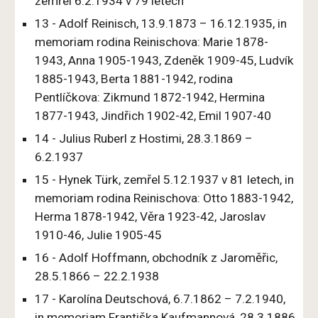
zemřel 6.2.1934 v 79 letech
13 - Adolf Reinisch, 13.9.1873 – 16.12.1935, in
memoriam rodina Reinischova: Marie 1878-
1943, Anna 1905-1943, Zdeněk 1909-45, Ludvík
1885-1943, Berta 1881-1942, rodina
Pentlíčkova: Zikmund 1872-1942, Hermina
1877-1943, Jindřich 1902-42, Emil 1907-40
14 - Julius Ruberl z Hostimi, 28.3.1869 –
6.2.1937
15 - Hynek Türk, zemřel 5.12.1937 v 81 letech, in
memoriam rodina Reinischova: Otto 1883-1942,
Herma 1878-1942, Věra 1923-42, Jaroslav
1910-46, Julie 1905-45
16 - Adolf Hoffmann, obchodník z Jaroměřic,
28.5.1866 – 22.2.1938
17 - Karolína Deutschová, 6.7.1862 – 7.2.1940,
in memoriam Františka Kaufmannová, 28.3.1886