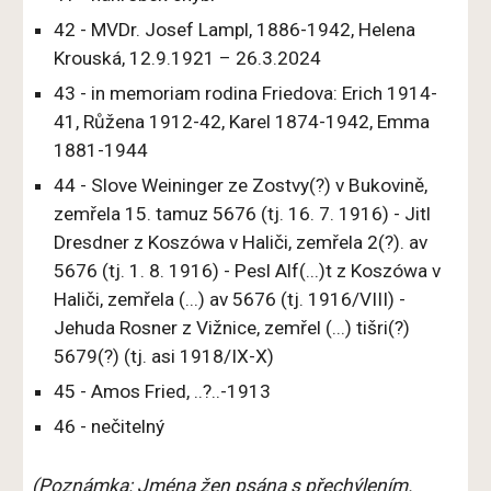
42 - MVDr. Josef Lampl, 1886-1942, Helena
Krouská, 12.9.1921 – 26.3.2024
43 - in memoriam rodina Friedova: Erich 1914-
41, Růžena 1912-42, Karel 1874-1942, Emma
1881-1944
44
-
Slove Weininger ze Zostvy(?) v Bukovině,
zemřela 15. tamuz 5676 (tj. 16. 7. 1916) - Jitl
Dresdner z Koszówa v Haliči, zemřela 2(?). av
5676 (tj. 1. 8. 1916) - Pesl Alf(...)t z Koszówa v
Haliči, zemřela (...) av 5676 (tj. 1916/VIII) -
Jehuda Rosner z Vižnice, zemřel (...) tišri(?)
5679(?) (tj. asi 1918/IX-X)
45 - Amos Fried, ..?..-1913
46 - nečitelný
(Poznámka: Jména žen psána s přechýlením.