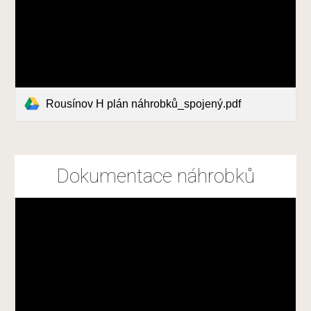
Rousínov H plán náhrobků_spojený.pdf
Dokumentace náhrobků