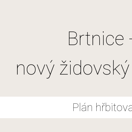
ip to main content
Skip to navigat
Brtnice -
nový židovský 
Plán hřbitov