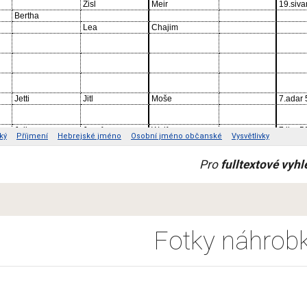
Pro 
fulltextové vyh
Fotky náhrob