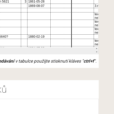
ledávání
 v tabulce použijte stisknutí kláves "
ctrl+f
".
ků