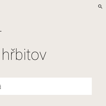
ion
 
hřbitov
a