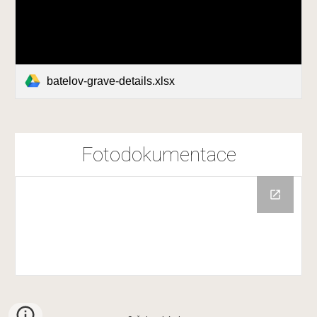
batelov-grave-details.xlsx
Fotodokumentace