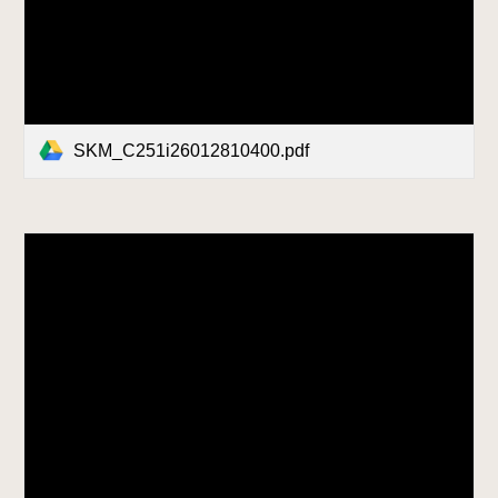
SKM_C251i26012810400.pdf