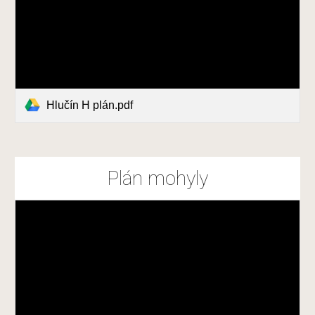
Hlučín H plán.pdf
Plán mohyly