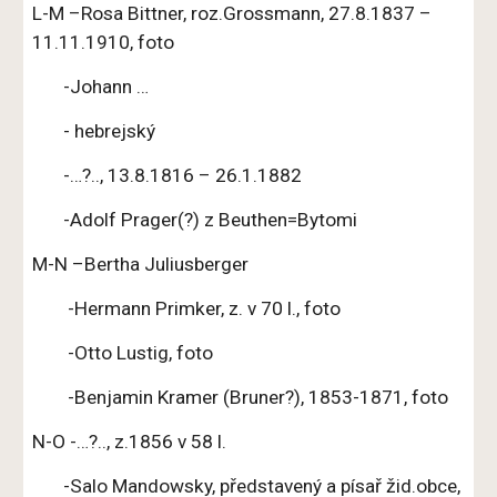
L-M –Rosa Bittner, roz.Grossmann, 27.8.1837 –
11.11.1910, foto
-Johann …
- hebrejský
-…?.., 13.8.1816 – 26.1.1882
-Adolf Prager(?) z Beuthen=Bytomi
M-N –Bertha Juliusberger
-Hermann Primker, z. v 70 l., foto
-Otto Lustig, foto
-Benjamin Kramer (Bruner?), 1853-1871, foto
N-O -…?.., z.1856 v 58 l.
-Salo Mandowsky, představený a písař žid.obce,