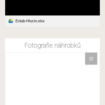
Evtab-Hlucin.xlsx
Fotografie náhrobků