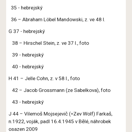
35 - hebrejský
36 – Abraham Löbel Mandowski, z. ve 48 l.
G 37 - hebrejský
38 – Hirschel Stein, z. ve 37 l., foto
39 - hebrejský
40 - hebrejský
H 41 – Jelle Cohn, z. v 58 l., foto
42 – Jacob Grossmann (ze Sabelkova), foto
43 - hebrejský
J 44 – Vilemoš Mojsejevič (=Zev Wolf) Farkaš,
n.1922, voják, padl 16.4.1945 v Bělé, náhrobek
osazen 2009