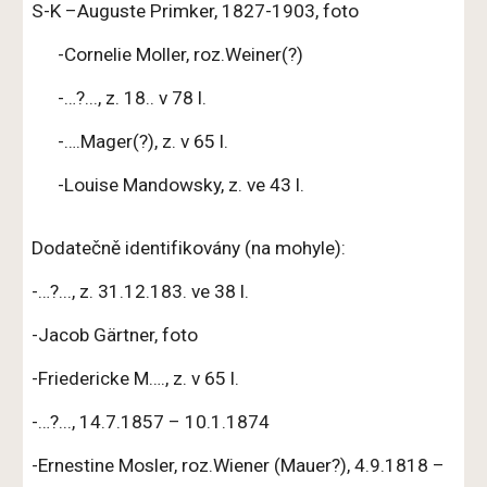
S-K –Auguste Primker, 1827-1903, foto
-Cornelie Moller, roz.Weiner(?)
-…?..., z. 18.. v 78 l.
-….Mager(?), z. v 65 l.
-Louise Mandowsky, z. ve 43 l.
Dodatečně identifikovány (na mohyle):
-…?..., z. 31.12.183. ve 38 l.
-Jacob Gärtner, foto
-Friedericke M…., z. v 65 l.
-…?..., 14.7.1857 – 10.1.1874
-Ernestine Mosler, roz.Wiener (Mauer?), 4.9.1818 –